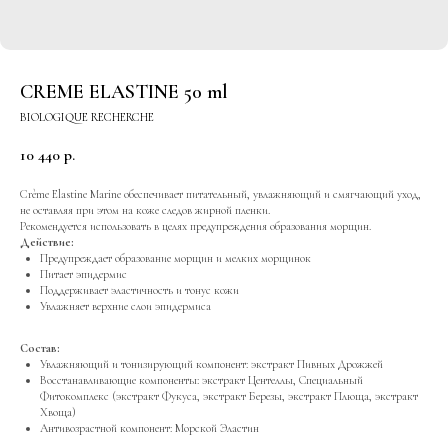
CREME ELASTINE 50 ml
BIOLOGIQUE RECHERCHE
10 440
р.
Crème Elastine Marine обеспечивает питательный, увлажняющий и смягчающий уход,
не оставляя при этом на коже следов жирной пленки.
Рекомендуется использовать в целях предупреждения образования морщин.
Действие:
Предупреждает образование морщин и мелких морщинок
Питает эпидермис
Поддерживает эластичность и тонус кожи
Увлажняет верхние слои эпидермиса
Состав:
Увлажняющий и тонизирующий компонент: экстракт Пивных Дрожжей
Восстанавливающие компоненты: экстракт Центеллы, Специальный
Фитокомплекс (экстракт Фукуса, экстракт Березы, экстракт Плюща, экстракт
Хвоща)
Антивозрастной компонент: Морской Эластин