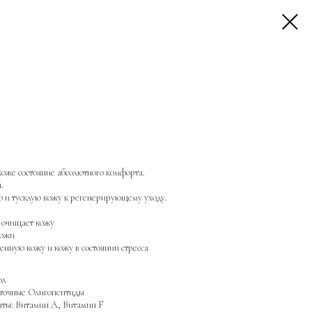
же состояние абсолютного комфорта.
.
 и тусклую кожу к регенерирующему уходу.
о очищает кожу
кожи
енную кожу и кожу в состоянии стресса
ол
еточные Олигопептиды
ты: Витамин A, Витамин F