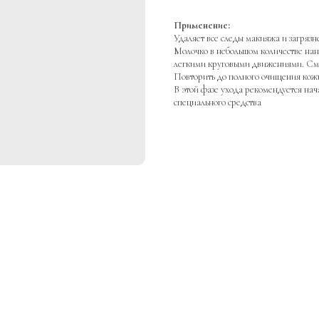
Применение:
Удаляет все следы макияжа и загрязн
Молочко в небольшом количестве нане
легкими круговыми движениями. См
Повторить до полного очищения кожи
В этой фазе ухода рекомендуется нач
специального средства