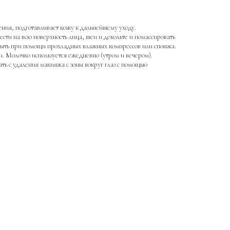
ения, подготавливает кожу к дальнейшему уходу.
сти на всю поверхность лица, шеи и декольте и помассировать
ыть при помощи прохладных влажных компрессов или спонжа.
. Молочко используется ежедневно (утром и вечером).
ать с удаления макияжа с зоны вокруг глаз с помощью