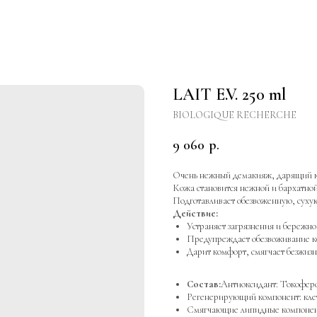
LAIT E.V. 250 ml
BIOLOGIQUE RECHERCHE
9 060
р.
Очень нежный демакияж, дарящий ко
Кожа становится нежной и бархатной
Подготавливает обезвоженную, сухую
Действие:
Устраняет загрязнения и бережн
Предупреждает обезвоживание 
Дарит комфорт, смягчает безжизн
Состав:
Антиоксидант: Токофер
Регенерирующий компонент: кл
Смягчающие липидные компонен