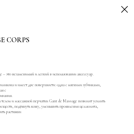
E CORPS
 – это незаменимый и легкий в использовании аксессуар.
силикона и имеет две поверхности: одна с мягкими зубчиками,
ая с
ивания.
а телом и массажной перчатки Gant de Massage позволит усилить
веществ, подтянуть кожу, уменьшить проявления целлюлита,
ить растяжки