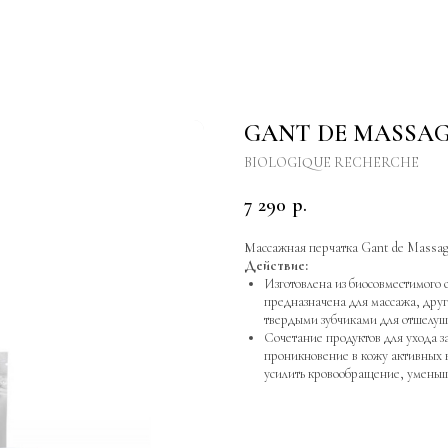
GANT DE MASSAG
BIOLOGIQUE RECHERCHE
7 290
р.
Массажная перчатка Gant de Massage
Действие:
Изготовлена из биосовместимого 
предназначена для массажа, друг
твердыми зубчиками для отшелуш
Сочетание продуктов для ухода з
проникновение в кожу активных 
усилить кровообращение, уменьш