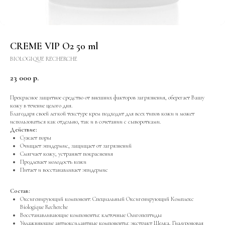
CREME VIP O2 50 ml
BIOLOGIQUE RECHERCHE
23 000
р.
Прекрасное защитное средство от внешних факторов загрязнения, оберегает Вашу
кожу в течение целого дня.
Благодаря своей легкой текстуре крем подходит для всех типов кожи и может
использоваться как отдельно, так и в сочетании с сыворотками.
Действие:
Сужает поры
Очищает эпидермис, защищает от загрязнений
Смягчает кожу, устраняет покраснения
Продлевает молодость кожи
Питает и восстанавливает эпидермис
Состав:
Оксигенирующий компонент: Специальный Оксигенирующий Комплекс
Biologique Recherche
Восстанавливающие компоненты: клеточные Олигопептиды
Увлажняющие антиоксидантные компоненты: экстракт Шелка, Гиалуроновая