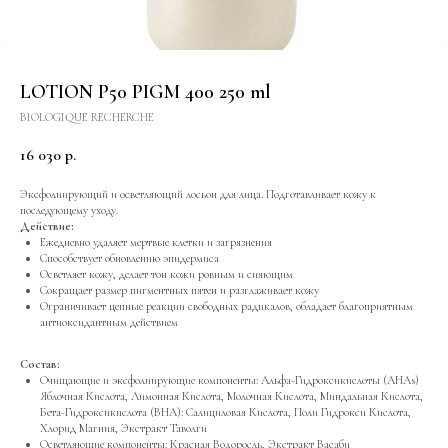
LOTION P50 PIGM 400 250 ml
BIOLOGIQUE RECHERCHE
16 030
р.
Эксфолиирующий и осветляющий лосьон для лица. Подготавливает кожу к
последующему уходу.
Действие:
Ежедневно удаляет мертвые клетки и загрязнения
Способствует обновлению эпидермиса
Осветляет кожу, делает тон кожи ровным и сияющим
Сокращает размер пигментных пятен и разглаживает кожу
Ограничивает цепные реакции свободных радикалов, обладает благоприятным
антиоксидантным действием
Состав:
Очищающие и эксфолиирующие компоненты: Альфа-Гидроксикислоты (AHAs)
Яблочная Кислота, Лимонная Кислота, Молочная Кислота, Миндальная Кислота,
Бета-Гидроксикислота (BHA): Салициловая Кислота, Поли Гидрокси Кислота,
Хлорид Магния, Экстракт Таволги
Осветляющие компоненты: Красная Водоросль, Экстракт Васаби