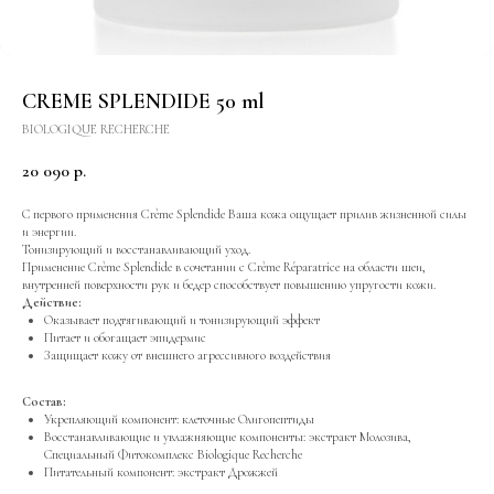
CREME SPLENDIDE 50 ml
BIOLOGIQUE RECHERCHE
20 090
р.
С первого применения Crème Splendide Ваша кожа ощущает прилив жизненной силы
и энергии.
Тонизирующий и восстанавливающий уход.
Применение Crème Splendide в сочетании с Crème Réparatrice на области шеи,
внутренней поверхности рук и бедер способствует повышению упругости кожи.
Действие:
Оказывает подтягивающий и тонизирующий эффект
Питает и обогащает эпидермис
Защищает кожу от внешнего агрессивного воздействия
Состав:
Укрепляющий компонент: клеточные Олигопептиды
Восстанавливающие и увлажняющие компоненты: экстракт Молозива,
Специальный Фитокомплекс Biologique Recherche
Питательный компонент: экстракт Дрожжей