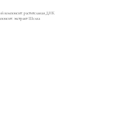
ий компонент: растительная ДНК
понент: экстракт Шелка