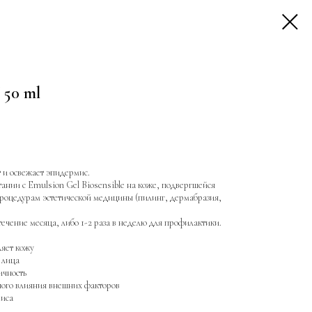
50 ml
 и освежает эпидермис.
тании с Emulsion Gel Biosensible на коже, подвергшейся
роцедурам эстетической медицины (пилинг, дермабразия,
ечение месяца, либо 1-2 раза в неделю для профилактики.
ляет кожу
 лица
ичность
ного влияния внешних факторов
миса