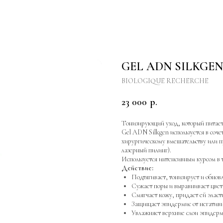
GEL ADN SILKGEN 
BIOLOGIQUE RECHERCHE
23 000
р.
Тонизирующий уход, который питает
Gel ADN Silkgen используется в соче
хирургическому вмешательству или п
лазерный пилинг).
Используется интенсивным курсом в т
Действие:
Подтягивает, тонизирует и обнов
Сужает поры и выравнивает цвет
Смягчает кожу, придает ей эласт
Защищает эпидермис от негатив
Увлажняет верхние слои эпидер