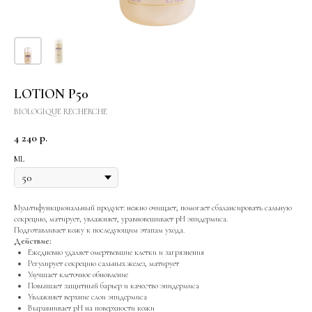
LOTION P50
BIOLOGIQUE RECHERCHE
4 240
р.
ML
Мультифункциональный продукт: нежно очищает, помогает сбалансировать сальную
секрецию, матирует, увлажняет, уравновешивает pH эпидермиса.
Подготавливает кожу к последующим этапам ухода.
Действие:
Ежедневно удаляет омертвевшие клетки и загрязнения
Регулирует секрецию сальных желез, матирует
Улучшает клеточное обновление
Повышает защитный барьер и качество эпидермиса
Увлажняет верхние слои эпидермиса
Выравнивает pH на поверхности кожи